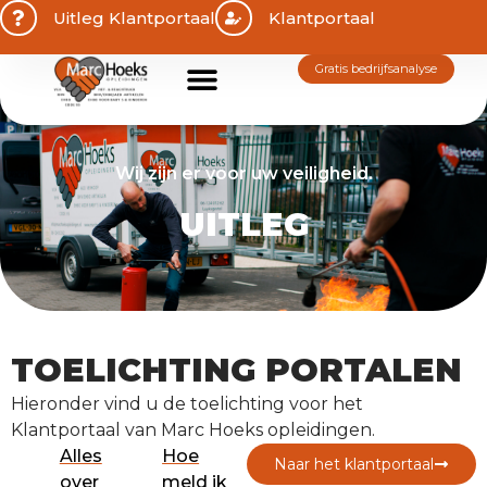
Uitleg Klantportaal
Klantportaal
gratis bedrijfsanalyse
Wij zijn er voor uw veiligheid.
UITLEG
TOELICHTING PORTALEN
Hieronder vind u de toelichting voor het
Klantportaal van Marc Hoeks opleidingen.
Alles
Hoe
naar het klantportaal
over
meld ik