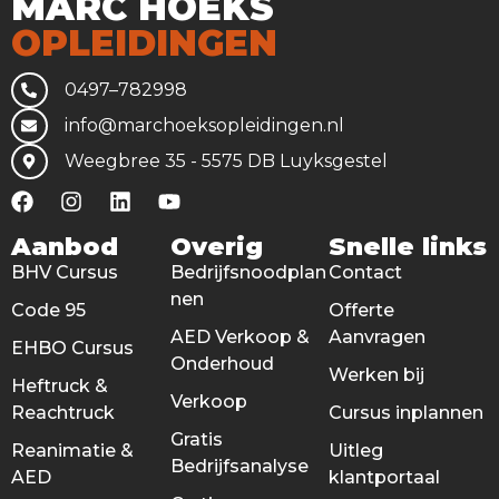
MARC HOEKS
OPLEIDINGEN
0497–782998
info@marchoeksopleidingen.nl
Weegbree 35 - 5575 DB Luyksgestel
Aanbod
Overig
Snelle links
BHV Cursus
Bedrijfsnoodplan
Contact
nen
Code 95
Offerte
AED Verkoop &
Aanvragen
EHBO Cursus
Onderhoud
Werken bij
Heftruck &
Verkoop
Reachtruck
Cursus inplannen
Gratis
Reanimatie &
Uitleg
Bedrijfsanalyse
AED
klantportaal