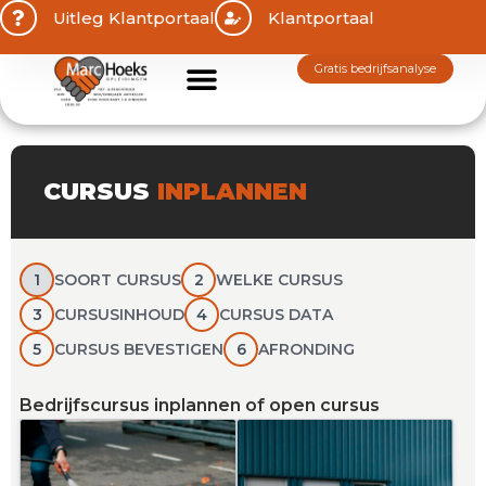
Uitleg Klantportaal
Klantportaal
gratis bedrijfsanalyse
CURSUS
INPLANNEN
1
SOORT CURSUS
2
WELKE CURSUS
3
CURSUSINHOUD
4
CURSUS DATA
5
CURSUS BEVESTIGEN
6
AFRONDING
Bedrijfscursus inplannen of open cursus