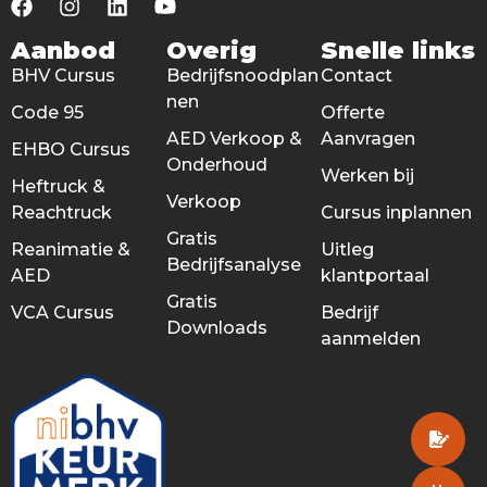
Aanbod
Overig
Snelle links
BHV Cursus
Bedrijfsnoodplan
Contact
nen
Code 95
Offerte
AED Verkoop &
Aanvragen
EHBO Cursus
Onderhoud
Werken bij
Heftruck &
Verkoop
Reachtruck
Cursus inplannen
Gratis
Reanimatie &
Uitleg
Bedrijfsanalyse
AED
klantportaal
Gratis
VCA Cursus
Bedrijf
Downloads
aanmelden