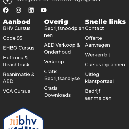
Aanbod
Overig
Snelle links
BHV Cursus
Bedrijfsnoodplan
Contact
nen
Code 95
Offerte
AED Verkoop &
Aanvragen
EHBO Cursus
Onderhoud
Werken bij
Heftruck &
Verkoop
Reachtruck
Cursus inplannen
Gratis
Reanimatie &
Uitleg
Bedrijfsanalyse
AED
klantportaal
Gratis
VCA Cursus
Bedrijf
Downloads
aanmelden