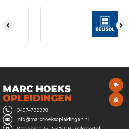
MARC HOEKS
OPLEIDINGEN
0497–782998
info@marchoeksopleidingen.nl
Weegbree 35 - 5575 DB Luyksgestel