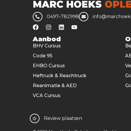
MARC HOEKS
OPLE
0497–782998
info@marchoeks
Aanbod
O
BHV Cursus
Be
Code 95
AE
EHBO Cursus
V
Heftruck & Reachtruck
Gr
Reanimatie & AED
Gr
VCA Cursus
Review plaatsen