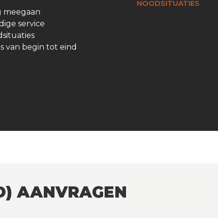
NOODSITUATIES
ng meegaan
ige service
dsituaties
es van begin tot eind
D) AANVRAGEN