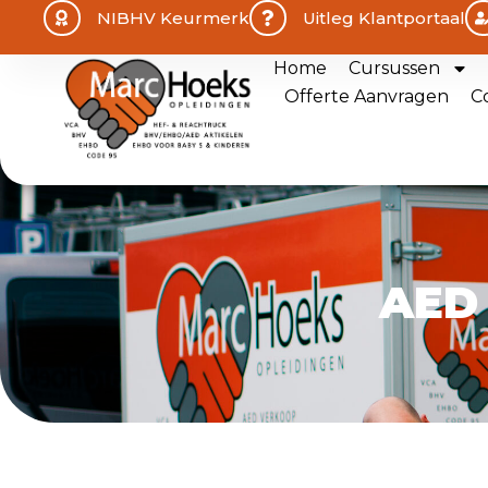
NIBHV Keurmerk
Uitleg Klantportaal
Home
Cursussen
Offerte Aanvragen
C
AED