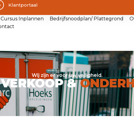
Klantportaal
Cursus Inplannen
Bedrijfsnoodplan/ Plattegrond
O
ontact
Wij zijn er voor uw veiligheid.
 VERKOOP &
ONDER