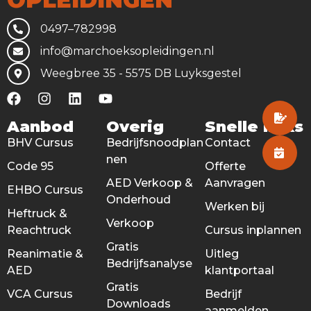
0497–782998
info@marchoeksopleidingen.nl
Weegbree 35 - 5575 DB Luyksgestel
Aanbod
Overig
Snelle links
BHV Cursus
Bedrijfsnoodplan
Contact
nen
Code 95
Offerte
AED Verkoop &
Aanvragen
EHBO Cursus
Onderhoud
Werken bij
Heftruck &
Verkoop
Reachtruck
Cursus inplannen
Gratis
Reanimatie &
Uitleg
Bedrijfsanalyse
AED
klantportaal
Gratis
VCA Cursus
Bedrijf
Downloads
aanmelden