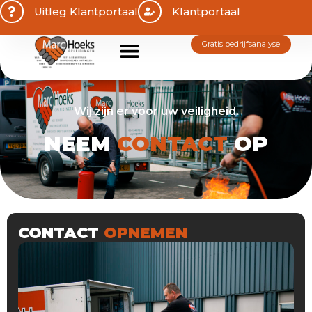
Uitleg Klantportaal
Klantportaal
gratis bedrijfsanalyse
Wij zijn er voor uw veiligheid.
NEEM
CONTACT
OP
CONTACT
OPNEMEN