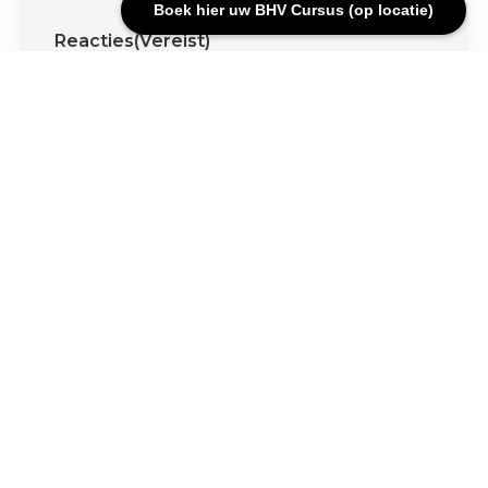
Boek hier uw BHV Cursus (op locatie)
Reacties
(Vereist)
Laat ons weten wat je bezighoudt. Heb je
een vraag voor ons? Stel hem gerust.
0 van 600 max. aantal karakters
C
A