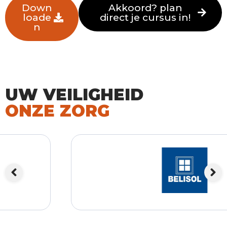
down
akkoord? plan
loade
direct je cursus in!
n
UW VEILIGHEID
ONZE ZORG