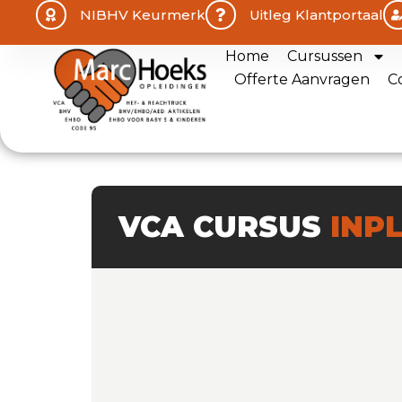
NIBHV Keurmerk
Uitleg Klantportaal
Home
Cursussen
Offerte Aanvragen
C
VCA CURSUS
INP