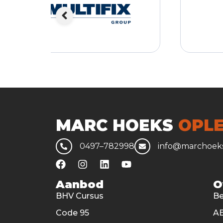
MARC HOEKS
OPLE
0497–782998
info@marchoeks
Aanbod
O
BHV Cursus
Be
Code 95
AE