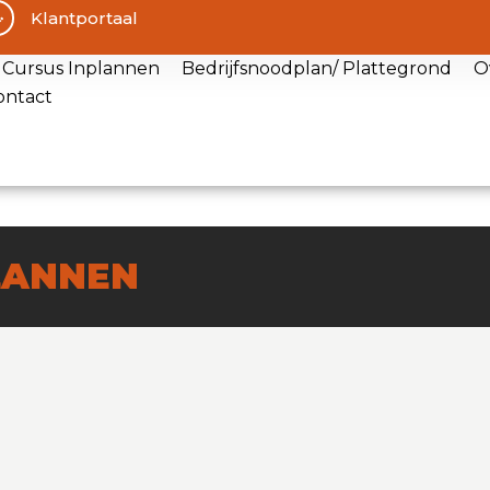
Klantportaal
Cursus Inplannen
Bedrijfsnoodplan/ Plattegrond
O
ontact
LANNEN