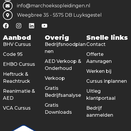
info@marchoeksopleidingen.nl
Weegbree 35 - 5575 DB Luyksgestel
Aanbod
Overig
Snelle links
BHV Cursus
Bedrijfsnoodplan
Contact
nen
Code 95
Offerte
AED Verkoop &
Aanvragen
EHBO Cursus
Onderhoud
Werken bij
Heftruck &
Verkoop
Reachtruck
Cursus inplannen
Gratis
Reanimatie &
Uitleg
Bedrijfsanalyse
AED
klantportaal
Gratis
VCA Cursus
Bedrijf
Downloads
aanmelden