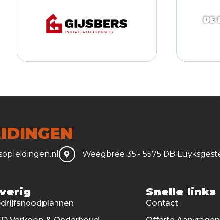
IDINGEN
opleidingen.nl
Weegbree 35 - 5575 DB Luyksgest
verig
Snelle links
drijfsnoodplannen
Contact
D Verkoop & Onderhoud
Offerte Aanvragen