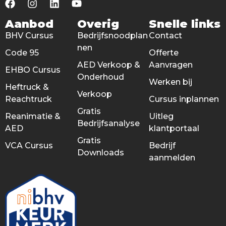
Aanbod
Overig
Snelle links
BHV Cursus
Bedrijfsnoodplan
Contact
nen
Code 95
Offerte
AED Verkoop &
Aanvragen
EHBO Cursus
Onderhoud
Werken bij
Heftruck &
Verkoop
Reachtruck
Cursus inplannen
Gratis
Reanimatie &
Uitleg
Bedrijfsanalyse
AED
klantportaal
Gratis
VCA Cursus
Bedrijf
Downloads
aanmelden