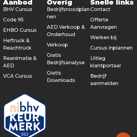
Aanbod
Overig
Snelle links
BHV Cursus
Bedrijfsnoodplan
Contact
nen
Code 95
Offerte
AED Verkoop &
Aanvragen
EHBO Cursus
Onderhoud
Werken bij
Heftruck &
Verkoop
Reachtruck
Cursus inplannen
Gratis
Reanimatie &
Uitleg
Bedrijfsanalyse
AED
klantportaal
Gratis
VCA Cursus
Bedrijf
Downloads
aanmelden