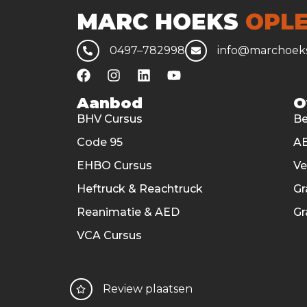
MARC HOEKS
OPLE
0497–782998
info@marchoeks
Aanbod
O
BHV Cursus
Be
Code 95
AE
EHBO Cursus
V
Heftruck & Reachtruck
Gr
Reanimatie & AED
Gr
VCA Cursus
Review plaatsen