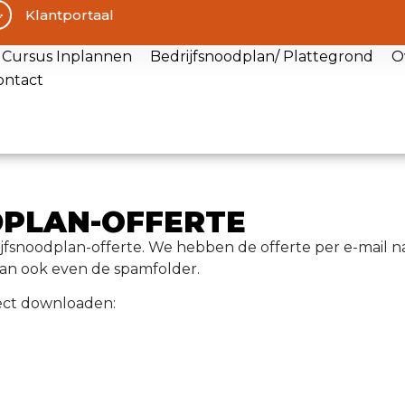
Klantportaal
Cursus Inplannen
Bedrijfsnoodplan/ Plattegrond
O
ontact
PLAN-OFFERTE
fsnoodplan-offerte. We hebben de offerte per e-mail n
 dan ook even de spamfolder.
rect downloaden: