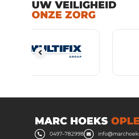
UW VEILIGHEID
ONZE ZORG
MARC HOEKS
OPLE
0497–782998
info@marchoeks