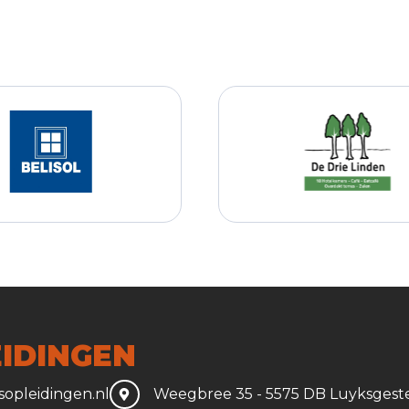
IDINGEN
opleidingen.nl
Weegbree 35 - 5575 DB Luyksgest