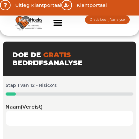
Uitleg Klantportaal
Klantportaal
gratis bedrijfsanalyse
DOE DE
GRATIS
BEDRIJFSANALYSE
Stap
1
van
12
- Risico's
8%
Naam
(Vereist)