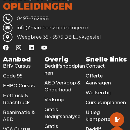
OPLEIDINGEN
0497–782998
info@marchoeksopleidingen.nl
Weegbree 35 - 5575 DB Luyksgestel
Aanbod
Overig
Snelle links
BHV Cursus
Bedrijfsnoodplan
Contact
nen
Code 95
Offerte
AED Verkoop &
Aanvragen
EHBO Cursus
Onderhoud
Werken bij
Heftruck &
Verkoop
Reachtruck
Cursus inplannen
Gratis
Reanimatie &
Uitleg
Bedrijfsanalyse
AED
klantportaal
Gratis
VCA Cursus
Bedrijf