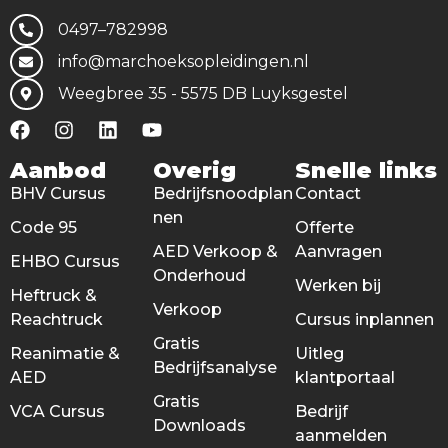
0497–782998
info@marchoeksopleidingen.nl
Weegbree 35 - 5575 DB Luyksgestel
Aanbod
Overig
Snelle links
BHV Cursus
Bedrijfsnoodplan
Contact
nen
Code 95
Offerte
AED Verkoop &
Aanvragen
EHBO Cursus
Onderhoud
Werken bij
Heftruck &
Verkoop
Reachtruck
Cursus inplannen
Gratis
Reanimatie &
Uitleg
Bedrijfsanalyse
AED
klantportaal
Gratis
VCA Cursus
Bedrijf
Downloads
aanmelden