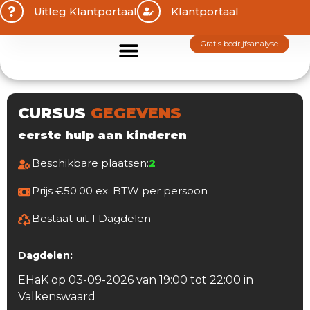
Uitleg Klantportaal
Klantportaal
gratis bedrijfsanalyse
Home
Cursussen
Cursus Inplannen
Bedrijfsnoodplan/ Plattegrond
Overig Aanbod
Offerte Aanvragen
Contact
CURSUS
GEGEVENS
eerste hulp aan kinderen
Beschikbare plaatsen:
2
Prijs €50.00 ex. BTW per persoon
Bestaat uit 1 Dagdelen
Dagdelen:
EHaK op 03-09-2026 van 19:00 tot 22:00 in
Valkenswaard