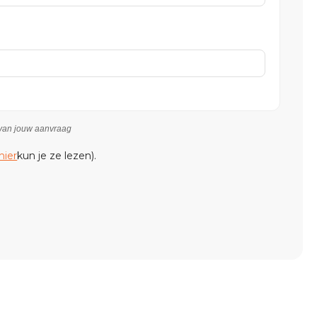
n van jouw aanvraag
hier
kun je ze lezen).