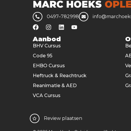
MARC HOEKS
OPLE
0497–782998
info@marchoeks
Aanbod
O
BHV Cursus
Be
Code 95
AE
EHBO Cursus
V
Heftruck & Reachtruck
Gr
Reanimatie & AED
Gr
VCA Cursus
Review plaatsen