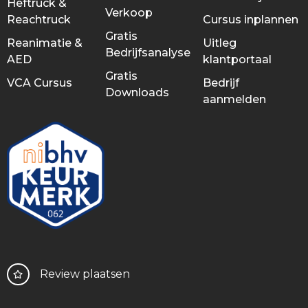
Heftruck &
Verkoop
Reachtruck
Cursus inplannen
Gratis
Reanimatie &
Uitleg
Bedrijfsanalyse
AED
klantportaal
Gratis
VCA Cursus
Bedrijf
Downloads
aanmelden
Review plaatsen