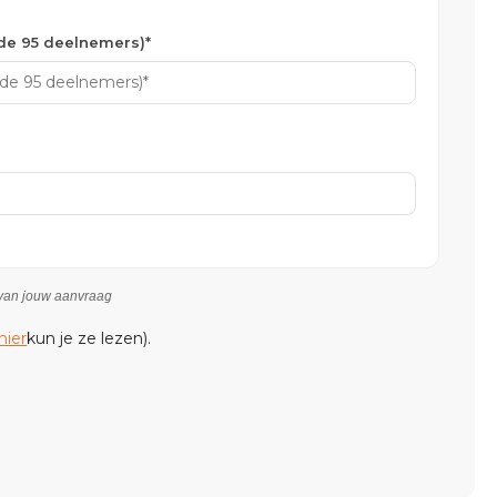
ode 95 deelnemers)*
n van jouw aanvraag
hier
kun je ze lezen).