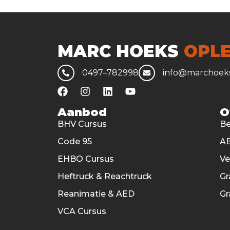
MARC HOEKS
OPLE
0497–782998
info@marchoeks
Aanbod
O
BHV Cursus
Be
Code 95
AE
EHBO Cursus
V
Heftruck & Reachtruck
Gr
Reanimatie & AED
Gr
VCA Cursus