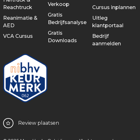
Verkoop
Reachtruck
Cursus inplannen
Gratis
Reanimatie &
Uitleg
Bedrijfsanalyse
AED
klantportaal
Gratis
VCA Cursus
Bedrijf
Downloads
aanmelden
Review plaatsen